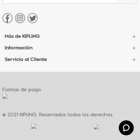
Más de KIPLING
+
Información
+
Acerca de Kipling
Sucursales
Servicio al Cliente
+
Contacto Corporativo
Autenticidad Kipling
Ventas por Teléfono
Contacto
Preguntas Frecuentes
Envíos
Facturación
Formas de pago:
Formas de pago
Políticas de cambio
Términos y condiciones
Términos y condiciones de promociones
© 2021 KIPLING. Reservados todos los derechos.
Política de privacidad