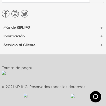
Más de KIPLING
+
Información
+
Acerca de Kipling
Sucursales
Servicio al Cliente
+
Contacto Corporativo
Autenticidad Kipling
Ventas por Teléfono
Contacto
Preguntas Frecuentes
Envíos
Facturación
Formas de pago:
Formas de pago
Políticas de cambio
Términos y condiciones
Términos y condiciones de promociones
© 2021 KIPLING. Reservados todos los derechos.
Política de privacidad