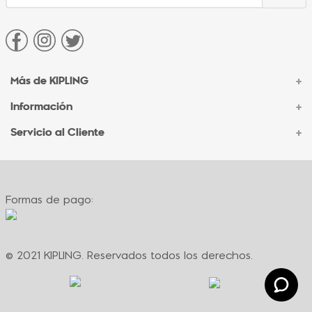
Más de KIPLING
+
Información
+
Acerca de Kipling
Sucursales
Servicio al Cliente
+
Contacto Corporativo
Autenticidad Kipling
Ventas por Teléfono
Contacto
Preguntas Frecuentes
Envíos
Facturación
Formas de pago:
Formas de pago
Políticas de cambio
Términos y condiciones
Términos y condiciones de promociones
© 2021 KIPLING. Reservados todos los derechos.
Política de privacidad