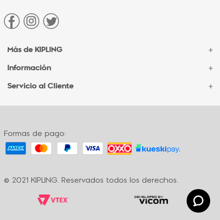
Más de KIPLING
+
Información
+
Acerca de Kipling
Sucursales
Servicio al Cliente
+
Contacto Corporativo
Autenticidad Kipling
Ventas por Teléfono
Contacto
Preguntas Frecuentes
Envíos
Facturación
Formas de pago:
Formas de pago
Políticas de cambio
Términos y condiciones
Términos y condiciones de promociones
© 2021 KIPLING. Reservados todos los derechos.
Política de privacidad