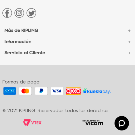
Más de KIPLING
+
Información
+
Acerca de Kipling
Sucursales
Servicio al Cliente
+
Contacto Corporativo
Autenticidad Kipling
Ventas por Teléfono
Contacto
Preguntas Frecuentes
Envíos
Facturación
Formas de pago:
Formas de pago
Políticas de cambio
Términos y condiciones
Términos y condiciones de promociones
© 2021 KIPLING. Reservados todos los derechos.
Política de privacidad