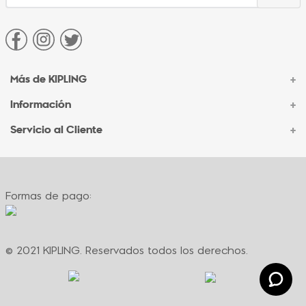
Más de KIPLING
+
Información
+
Acerca de Kipling
Sucursales
Servicio al Cliente
+
Contacto Corporativo
Autenticidad Kipling
Ventas por Teléfono
Contacto
Preguntas Frecuentes
Envíos
Facturación
Formas de pago:
Formas de pago
Políticas de cambio
Términos y condiciones
Términos y condiciones de promociones
© 2021 KIPLING. Reservados todos los derechos.
Política de privacidad