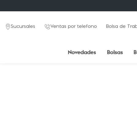
Sucursales
Ventas por telefono
Bolsa de Tra
Novedades
Bolsas
B
TÉRMINOS MÁS BUSCADOS
1
.
mochila
2
.
estuche
3
.
lapicera
4
.
seoul