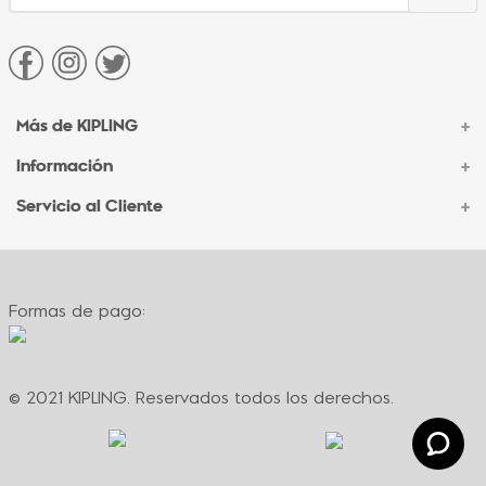
Más de KIPLING
+
Información
+
Acerca de Kipling
Sucursales
Servicio al Cliente
+
Contacto Corporativo
Autenticidad Kipling
Ventas por Teléfono
Contacto
Preguntas Frecuentes
Envíos
Facturación
Formas de pago:
Formas de pago
Políticas de cambio
Términos y condiciones
Términos y condiciones de promociones
© 2021 KIPLING. Reservados todos los derechos.
Política de privacidad