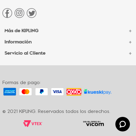
Más de KIPLING
+
Información
+
Acerca de Kipling
Sucursales
Servicio al Cliente
+
Contacto Corporativo
Autenticidad Kipling
Ventas por Teléfono
Contacto
Preguntas Frecuentes
Envíos
Facturación
Formas de pago:
Formas de pago
Políticas de cambio
Términos y condiciones
Términos y condiciones de promociones
© 2021 KIPLING. Reservados todos los derechos.
Política de privacidad