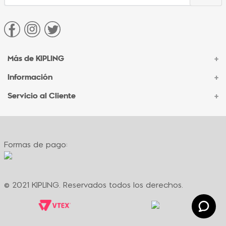
Más de KIPLING
+
Información
+
Acerca de Kipling
Sucursales
Servicio al Cliente
+
Contacto Corporativo
Autenticidad Kipling
Ventas por Teléfono
Contacto
Preguntas Frecuentes
Envíos
Facturación
Formas de pago:
Formas de pago
Políticas de cambio
Términos y condiciones
Términos y condiciones de promociones
© 2021 KIPLING. Reservados todos los derechos.
Política de privacidad