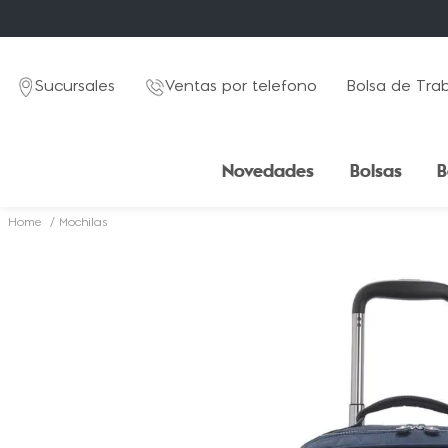
Sucursales
Ventas por telefono
Bolsa de Tra
Novedades
Bolsas
B
Mochilas
TÉRMINOS MÁS BUSCADOS
1
.
mochila
2
.
estuche
3
.
lapicera
4
.
seoul