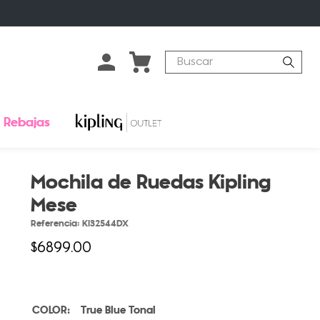
Buscar
Rebajas
Mochila de Ruedas Kipling
Mese
Referencia
:
KI32544DX
$
6899
.
00
True Blue Tonal