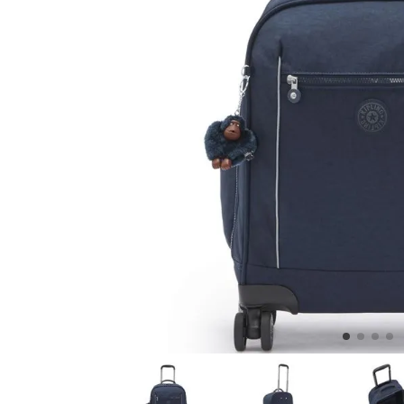
5
.
lonchera
6
.
fairy flower
7
.
bolsa
8
.
aqua life
9
.
minions
10
.
splash blue