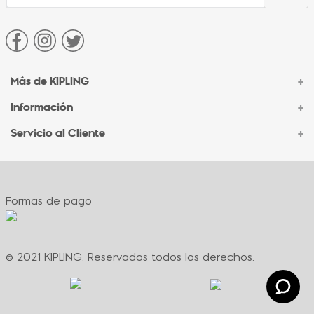
Más de KIPLING
+
Información
+
Acerca de Kipling
Sucursales
Servicio al Cliente
+
Contacto Corporativo
Autenticidad Kipling
Ventas por Teléfono
Contacto
Preguntas Frecuentes
Envíos
Facturación
Formas de pago:
Formas de pago
Políticas de cambio
Términos y condiciones
Términos y condiciones de promociones
© 2021 KIPLING. Reservados todos los derechos.
Política de privacidad