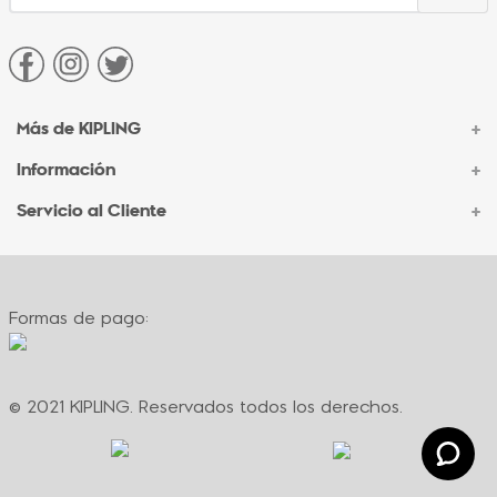
Más de KIPLING
+
Información
+
Acerca de Kipling
Sucursales
Servicio al Cliente
+
Contacto Corporativo
Autenticidad Kipling
Ventas por Teléfono
Contacto
Preguntas Frecuentes
Envíos
Facturación
Formas de pago:
Formas de pago
Políticas de cambio
Términos y condiciones
Términos y condiciones de promociones
© 2021 KIPLING. Reservados todos los derechos.
Política de privacidad