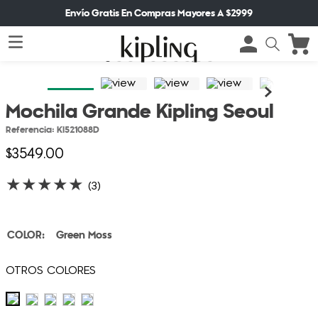
Envío Gratis En Compras Mayores A $2999
Mochila Grande Kipling Seoul
Referencia
:
KI521088D
$
3549
.
00
★
★
★
★
★
(
3
)
Green Moss