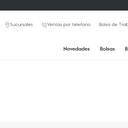
Sucursales
Ventas por telefono
Bolsa de Tra
Novedades
Bolsas
B
TÉRMINOS MÁS BUSCADOS
1
.
mochila
2
.
estuche
3
.
lapicera
4
.
seoul