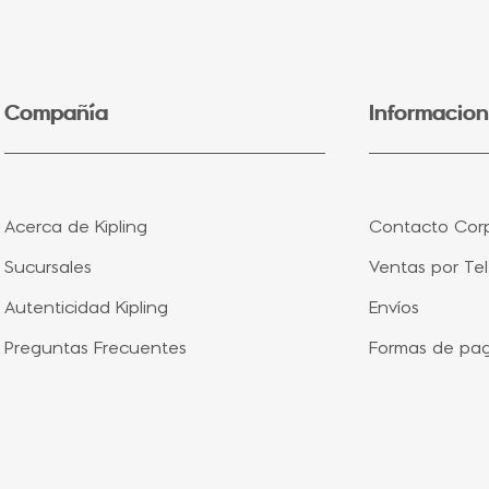
5
.
lonchera
6
.
fairy flower
7
.
bolsa
Compañía
Informacion
8
.
aqua life
9
.
minions
10
.
splash blue
Acerca de Kipling
Contacto Corp
Sucursales
Ventas por Te
Autenticidad Kipling
Envíos
Preguntas Frecuentes
Formas de pa