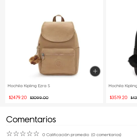
Mochila Kipling Ezra S
Mochila Kiplin
$
2479
.
20
$
3519
.
20
$
3099
.
00
$
4
Comentarios
☆
☆
☆
☆
☆
0 Calificación promedio
(0 comentarios)