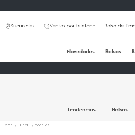
Sucursales
Ventas por telefono
Bolsa de Tra
Novedades
Bolsas
B
TÉRMINOS MÁS BUSCADOS
TÉRMINOS MÁS BUSCADOS
1
1
.
.
mochila
mochila
Tendencias
Bolsas
2
2
.
.
estuche
estuche
3
3
.
.
lapicera
lapicera
Outlet
Mochilas
4
4
.
.
seoul
seoul