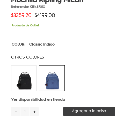
Mochila Kipling Micah
Referencia
:
K154873JO
$
3359
.
20
$
4199
.
00
Producto de Outlet
Classic Indigo
Ver disponibilidad en tienda
－
＋
Agregar a la bolsa