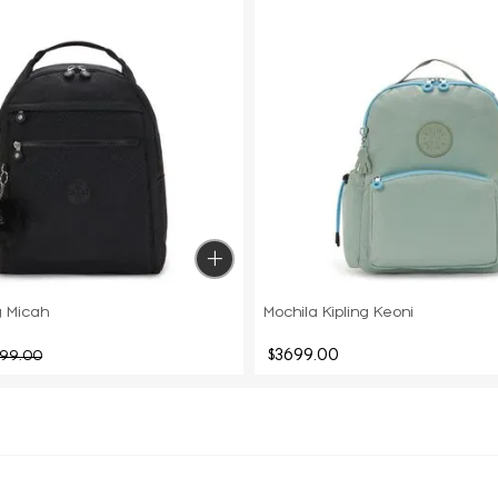
g Micah
Mochila Kipling Keoni
$
3699
.
00
399
.
00