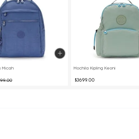
g Micah
Mochila Kipling Keoni
$
3699
.
00
199
.
00