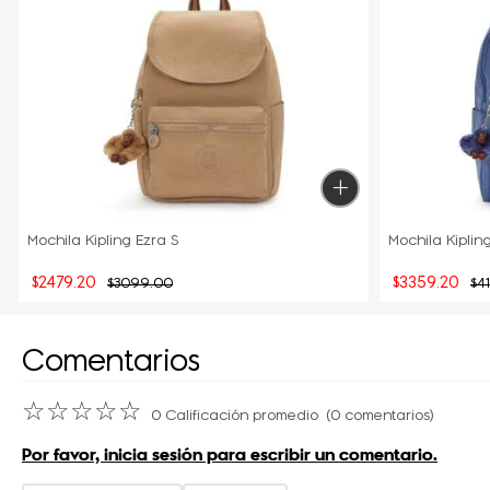
Mochila Kipling Ezra S
Mochila Kiplin
$
2479
.
20
$
3359
.
20
$
3099
.
00
$
4
Comentarios
☆
☆
☆
☆
☆
0 Calificación promedio
(0 comentarios)
Por favor, inicia sesión para escribir un comentario.