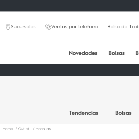
Sucursales
Ventas por telefono
Bolsa de Tra
Novedades
Bolsas
B
TÉRMINOS MÁS BUSCADOS
TÉRMINOS MÁS BUSCADOS
1
1
.
.
mochila
mochila
Tendencias
Bolsas
2
2
.
.
estuche
estuche
3
3
.
.
lapicera
lapicera
Outlet
Mochilas
4
4
.
.
seoul
seoul