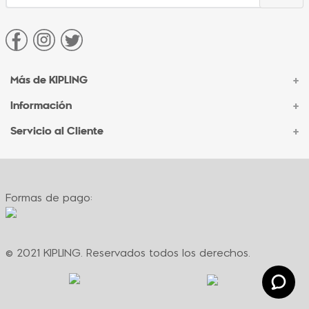
Más de KIPLING
+
Información
+
Acerca de Kipling
Sucursales
Servicio al Cliente
+
Contacto Corporativo
Autenticidad Kipling
Ventas por Teléfono
Contacto
Preguntas Frecuentes
Envíos
Facturación
Formas de pago:
Formas de pago
Políticas de cambio
Términos y condiciones
Términos y condiciones de promociones
© 2021 KIPLING. Reservados todos los derechos.
Política de privacidad