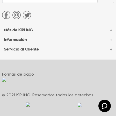
Más de KIPLING
+
Información
+
Acerca de Kipling
Sucursales
Servicio al Cliente
+
Contacto Corporativo
Autenticidad Kipling
Ventas por Teléfono
Contacto
Preguntas Frecuentes
Envíos
Facturación
Formas de pago:
Formas de pago
Políticas de cambio
Términos y condiciones
Términos y condiciones de promociones
© 2021 KIPLING. Reservados todos los derechos.
Política de privacidad