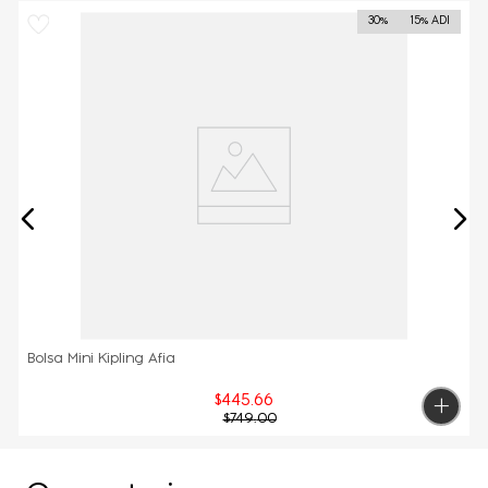
30%
15% ADI
Bolsa Mini Kipling Afia
$
445
.
66
$
749
.
00