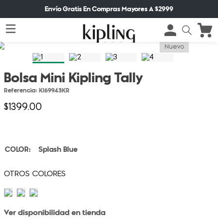
Envío Gratis En Compras Mayores A $2999
Nuevo
Bolsa Mini Kipling Tally
Referencia
:
KI69943KR
$
1399
.
00
Splash Blue
Ver disponibilidad en tienda