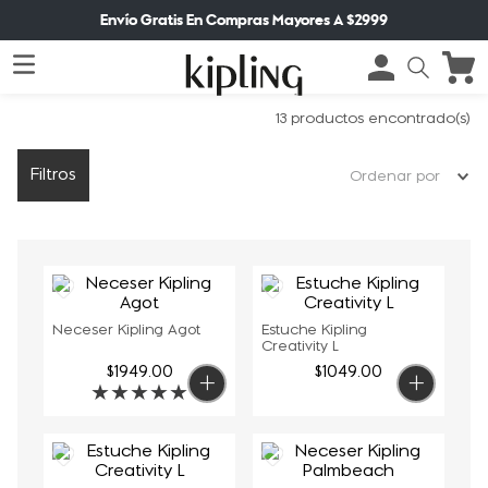
Envío Gratis En Compras Mayores A $2999
13
productos
Filtros
Ordenar por
Neceser Kipling Agot
Estuche Kipling
Creativity L
$
1949
.
00
$
1049
.
00
★
★
★
★
★