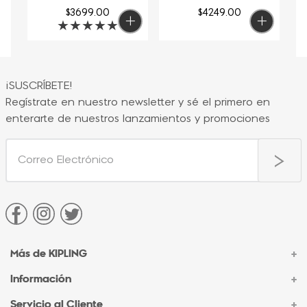
$
3699
.
00
$
4249
.
00
★
★
★
★
★
¡SUSCRÍBETE!
Regístrate en nuestro newsletter y sé el primero en
enterarte de nuestros lanzamientos y promociones
Más de KIPLING
+
Información
+
Acerca de Kipling
Sucursales
Servicio al Cliente
+
Contacto Corporativo