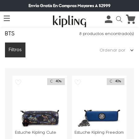
Envío Gratis En Compras Mayores A $2999
BTS
8
productos
Filtros
Ordenar por
Outlet
Outlet
40%
40%
Estuche Kipling Cute
Estuche Kipling Freedom