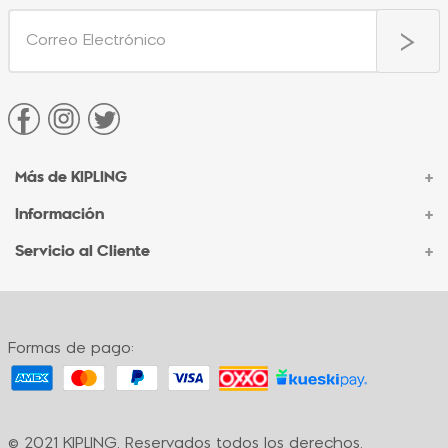
Más de KIPLING
+
Información
+
Acerca de Kipling
Sucursales
Servicio al Cliente
+
Contacto Corporativo
Autenticidad Kipling
Ventas por Teléfono
Contacto
Preguntas Frecuentes
Envíos
Facturación
Formas de pago:
Formas de pago
Políticas de cambio
Términos y condiciones
Términos y condiciones de promociones
© 2021 KIPLING. Reservados todos los derechos.