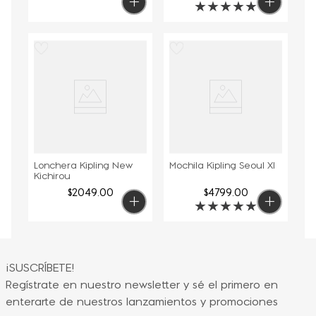
★
★
★
★
★
Lonchera Kipling New
Mochila Kipling Seoul Xl
Kichirou
$
2049
.
00
$
4799
.
00
★
★
★
★
★
¡SUSCRÍBETE!
Regístrate en nuestro newsletter y sé el primero en
enterarte de nuestros lanzamientos y promociones