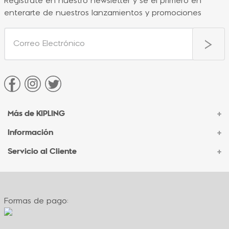
Regístrate en nuestro newsletter y sé el primero en
enterarte de nuestros lanzamientos y promociones
Más de KIPLING
+
Información
+
Acerca de Kipling
Sucursales
Servicio al Cliente
+
Contacto Corporativo
Autenticidad Kipling
Ventas por Teléfono
Contacto
Preguntas Frecuentes
Envíos
Facturación
Formas de pago:
Formas de pago
Políticas de cambio
Términos y condiciones