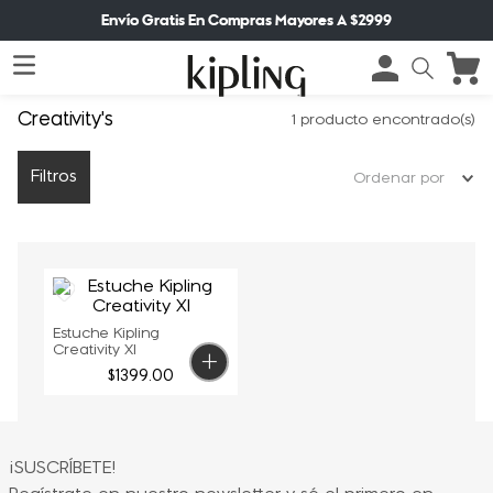
Envío Gratis En Compras Mayores A $2999
Creativity's
1
producto
Filtros
Ordenar por
Estuche Kipling
Creativity Xl
$
1399
.
00
¡SUSCRÍBETE!