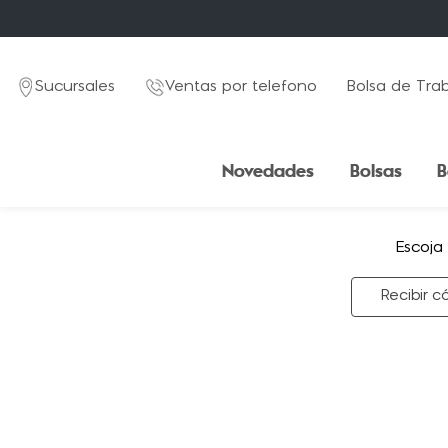
Sucursales
Ventas por telefono
Bolsa de Tra
Novedades
Bolsas
B
Escoja
Recibir c
TÉRMINOS MÁS BUSCADOS
1
.
mochila
2
.
estuche
3
.
lapicera
4
.
seoul