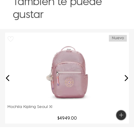
También te puede
gustar
Nuevo
Mochila Kipling Seoul Xl
$
4949
.
00