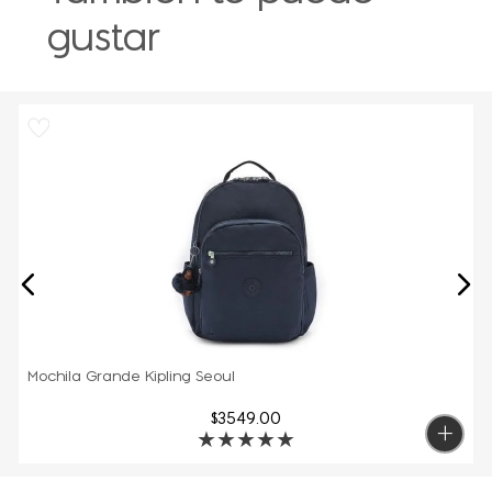
gustar
Mochila Grande Kipling Seoul
$
3549
.
00
★
★
★
★
★