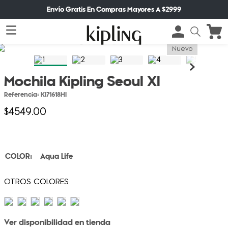
Envío Gratis En Compras Mayores A $2999
Nuevo
Mochila Kipling Seoul Xl
Referencia
:
KI71618HI
$
4549
.
00
Aqua Life
Ver disponibilidad en tienda