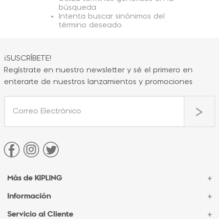
búsqueda
Intenta buscar sinónimos del
término deseado
¡SUSCRÍBETE!
Regístrate en nuestro newsletter y sé el primero en
enterarte de nuestros lanzamientos y promociones
Más de KIPLING
+
Información
+
Acerca de Kipling
Sucursales
Servicio al Cliente
+
Contacto Corporativo