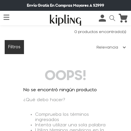
Envío Gratis En Compras Mayores A $2999
0
productos
Filtros
Relevancia
OOPS!
No se encontró ningún producto
¿Qué debo hacer?
Comprueba los términos
ingresados
Intenta utilizar una sola palabra
Utiliza términos genéricos en la