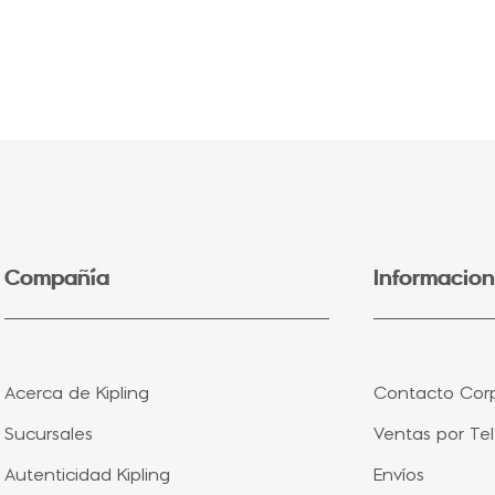
5
.
seoul
6
.
lonchera
7
.
fairy flower
8
.
bolsa
9
.
aqua life
10
.
minions
Compañía
Informacion
Acerca de Kipling
Contacto Corp
Sucursales
Ventas por Te
Autenticidad Kipling
Envíos