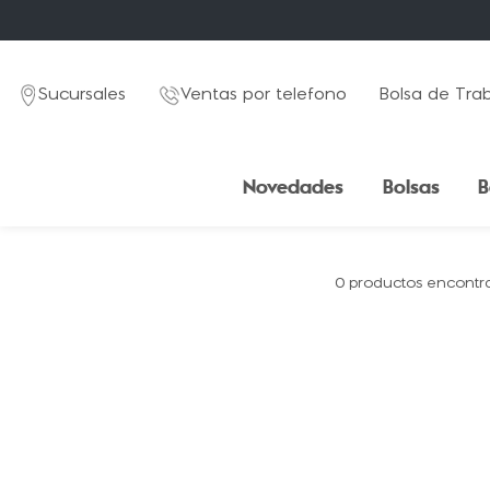
Sucursales
Ventas por telefono
Bolsa de Tra
Novedades
Bolsas
B
0
productos
TÉRMINOS MÁS BUSCADOS
1
.
mochila
2
.
estuche
3
.
lapicera
4
.
splash blue