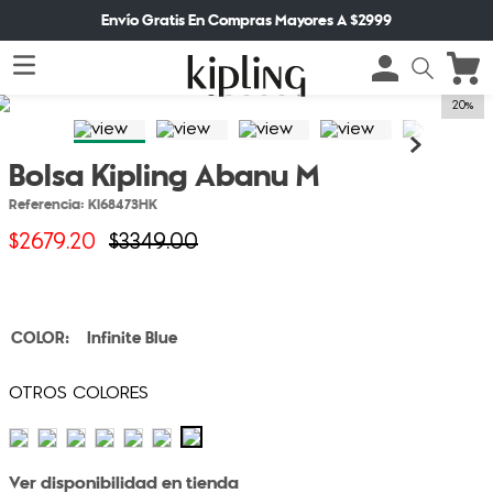
Envío Gratis En Compras Mayores A $2999
20%
Bolsa Kipling Abanu M
Referencia
:
KI68473HK
$
2679
.
20
$
3349
.
00
Infinite Blue
Ver disponibilidad en tienda