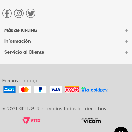
Más de KIPLING
+
Información
+
Acerca de Kipling
Sucursales
Servicio al Cliente
+
Contacto Corporativo
Autenticidad Kipling
Ventas por Teléfono
Contacto
Preguntas Frecuentes
Envíos
Facturación
Formas de pago:
Formas de pago
Políticas de cambio
Términos y condiciones
Términos y condiciones de promociones
© 2021 KIPLING. Reservados todos los derechos.
Política de privacidad