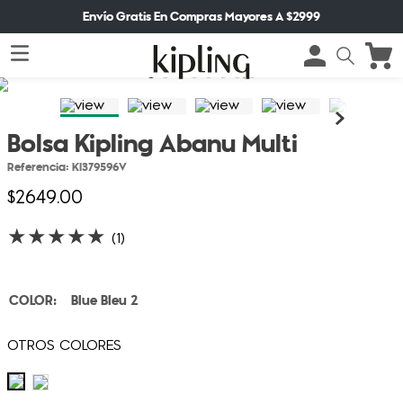
Envío Gratis En Compras Mayores A $2999
Bolsa Kipling Abanu Multi
Referencia
:
KI379596V
$
2649
.
00
★
★
★
★
★
(
1
)
Blue Bleu 2