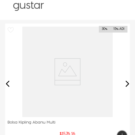
gustar
30%
15% ADI
Bolsa Kipling Abanu Multi
$
1576
.
16