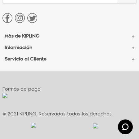
Más de KIPLING
+
Información
+
Acerca de Kipling
Sucursales
Servicio al Cliente
+
Contacto Corporativo
Autenticidad Kipling
Ventas por Teléfono
Contacto
Preguntas Frecuentes
Envíos
Facturación
Formas de pago:
Formas de pago
Políticas de cambio
Términos y condiciones
Términos y condiciones de promociones
© 2021 KIPLING. Reservados todos los derechos.
Política de privacidad