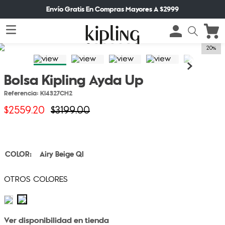
Envío Gratis En Compras Mayores A $2999
20%
Bolsa Kipling Ayda Up
Referencia
:
KI4327CH2
$
2559
.
20
$
3199
.
00
Airy Beige Ql
Ver disponibilidad en tienda