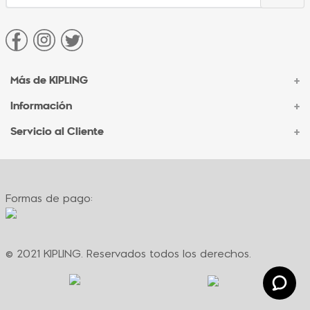
Más de KIPLING
+
Información
+
Acerca de Kipling
Sucursales
Servicio al Cliente
+
Contacto Corporativo
Autenticidad Kipling
Ventas por Teléfono
Contacto
Preguntas Frecuentes
Envíos
Facturación
Formas de pago:
Formas de pago
Políticas de cambio
Términos y condiciones
Términos y condiciones de promociones
© 2021 KIPLING. Reservados todos los derechos.
Política de privacidad