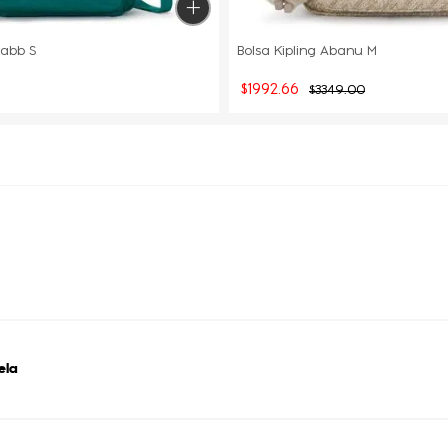
Gabb S
Bolsa Kipling Abanu M
$
1992
.
66
$
3349
.
00
ela