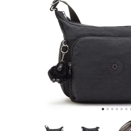
5
.
lonchera
6
.
bolsa
7
.
minions
8
.
fairy flower
9
.
aqua life
10
.
vip purple