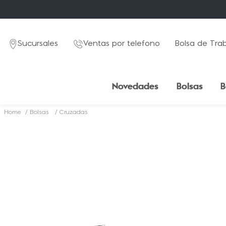
Sucursales
Ventas por telefono
Bolsa de Tra
Novedades
Bolsas
B
Bolsas
Cruzadas
TÉRMINOS MÁS BUSCADOS
1
.
mochila
2
.
estuche
3
.
lapicera
4
.
seoul