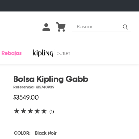
Buscar
Rebajas
Bolsa Kipling Gabb
Referencia
:
KI5740P39
$
3549
.
00
★
★
★
★
★
(
1
)
Black Noir