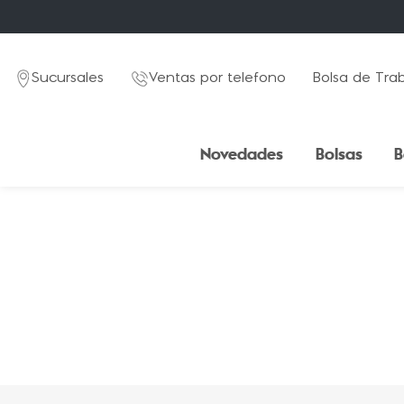
Sucursales
Ventas por telefono
Bolsa de Tra
Novedades
Bolsas
B
TÉRMINOS MÁS BUSCADOS
1
.
mochila
2
.
estuche
3
.
lapicera
4
.
seoul