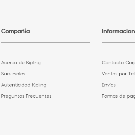
5
.
lonchera
6
.
bolsa
7
.
minions
Compañía
Informacion
8
.
fairy flower
9
.
aqua life
10
.
vip purple
Acerca de Kipling
Contacto Corp
Sucursales
Ventas por Te
Autenticidad Kipling
Envíos
Preguntas Frecuentes
Formas de pa