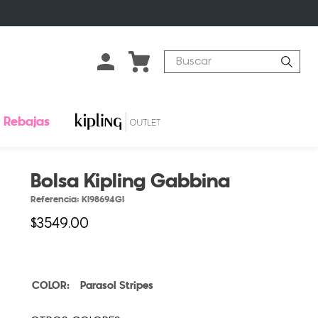
Buscar
Rebajas
Bolsa Kipling Gabbina
Referencia
:
KI98694GI
$
3549
.
00
Parasol Stripes