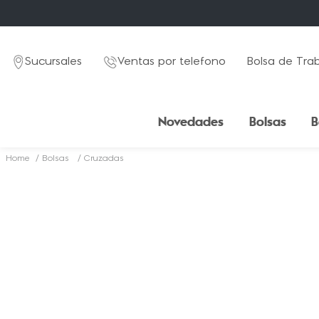
Sucursales
Ventas por telefono
Bolsa de Tra
Novedades
Bolsas
B
Bolsas
Cruzadas
TÉRMINOS MÁS BUSCADOS
1
.
mochila
2
.
estuche
3
.
lapicera
4
.
seoul