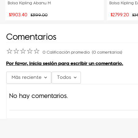
Bolsa Kipling Abanu M
Bolsa Kipling 
$
1903
.
40
$
2799
.
20
$
3199
.
00
$
3
Comentarios
☆
☆
☆
☆
☆
0 Calificación promedio
(0 comentarios)
Por favor, inicia sesión para escribir un comentario.
Más reciente
Todos
No hay comentarios.