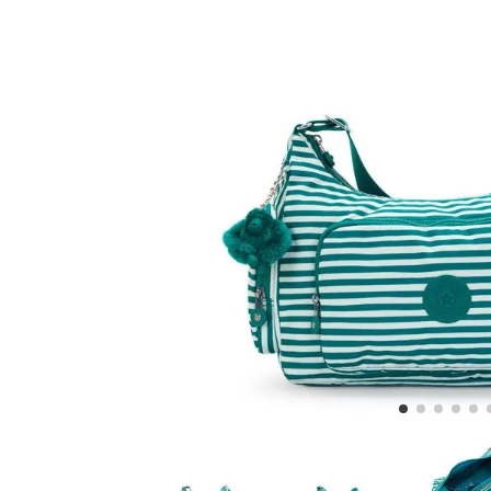
5
.
lonchera
6
.
bolsa
7
.
minions
8
.
fairy flower
9
.
aqua life
10
.
vip purple