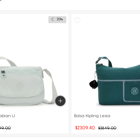
Outlet
20%
Sabian U
Bolsa Kipling Lesia
$
2309
.
40
99
.
00
$
3849
.
00