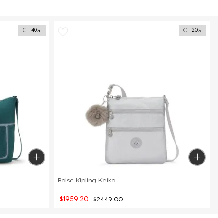
Outlet
Outlet
40%
20%
Bolsa Kipling Keiko
$
1959
.
20
$
2449
.
00