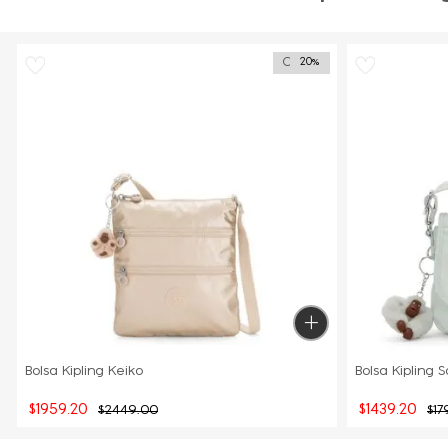
Outlet
20%
Bolsa Kipling Keiko
Bolsa Kipling 
$
1959
.
20
$
1439
.
20
$
2449
.
00
$
17