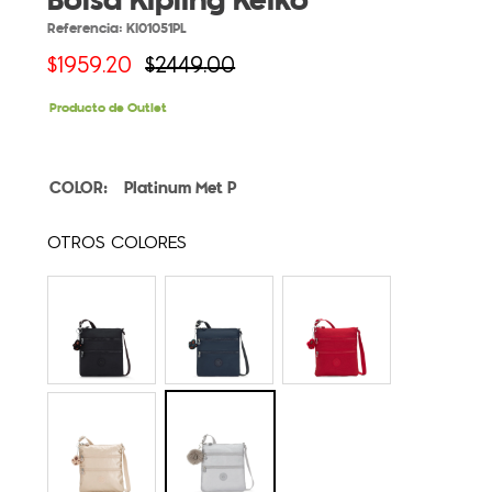
Bolsa Kipling Keiko
Referencia
:
KI01051PL
$
1959
.
20
$
2449
.
00
Producto de Outlet
Platinum Met P