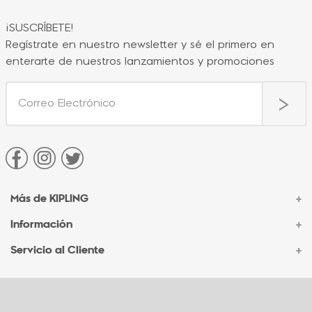
¡SUSCRÍBETE!
Regístrate en nuestro newsletter y sé el primero en
enterarte de nuestros lanzamientos y promociones
Más de KIPLING
+
Información
+
Acerca de Kipling
Sucursales
Servicio al Cliente
+
Contacto Corporativo
Autenticidad Kipling
Ventas por Teléfono
Contacto
Preguntas Frecuentes
Envíos
Facturación