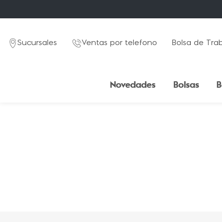
Sucursales
Ventas por telefono
Bolsa de Tra
Novedades
Bolsas
B
TÉRMINOS MÁS BUSCADOS
1
.
mochila
2
.
estuche
3
.
lapicera
4
.
seoul