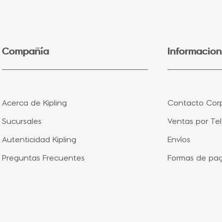
5
.
lonchera
6
.
bolsa
7
.
minions
Compañía
Informacion
8
.
fairy flower
9
.
aqua life
10
.
vip purple
Acerca de Kipling
Contacto Corp
Sucursales
Ventas por Te
Autenticidad Kipling
Envíos
Preguntas Frecuentes
Formas de pa