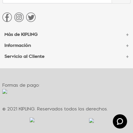
Más de KIPLING
+
Información
+
Acerca de Kipling
Sucursales
Servicio al Cliente
+
Contacto Corporativo
Autenticidad Kipling
Ventas por Teléfono
Contacto
Preguntas Frecuentes
Envíos
Facturación
Formas de pago:
Formas de pago
Políticas de cambio
Términos y condiciones
Términos y condiciones de promociones
© 2021 KIPLING. Reservados todos los derechos.
Política de privacidad