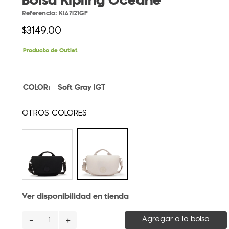
Bolsa Kipling Oceane
Referencia
:
KIA7I21GF
$
3149
.
00
Producto de Outlet
Soft Gray IGT
Ver disponibilidad en tienda
－
＋
Agregar a la bolsa