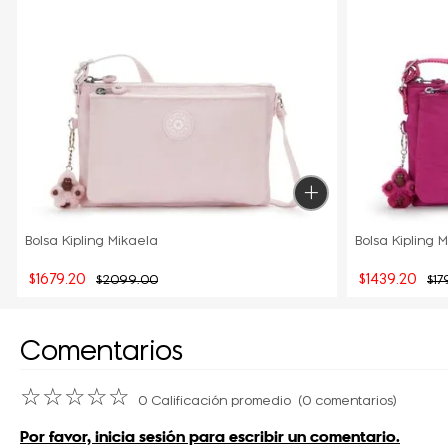
Bolsa Kipling Mikaela
Bolsa Kipling 
$
1679
.
20
$
1439
.
20
$
2099
.
00
$
17
Comentarios
☆
☆
☆
☆
☆
0 Calificación promedio
(0 comentarios)
Por favor, inicia sesión para escribir un comentario.