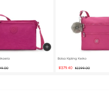
Mikaela
Bolsa Kipling Keiko
$
1379
.
40
99
.
00
$
2299
.
00