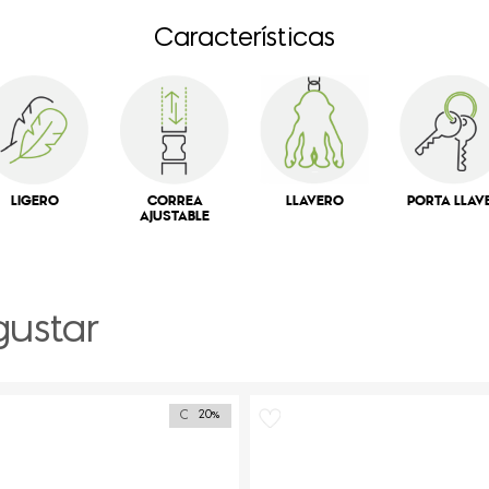
Características
LIGERO
CORREA
LLAVERO
PORTA LLAV
AJUSTABLE
gustar
Outlet
20%