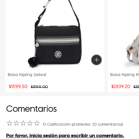
Bolsa Kipling Sellest
Bolsa Kipling 
$
1599
.
50
$
2839
.
20
$
3199
.
00
$
3
Comentarios
☆
☆
☆
☆
☆
0 Calificación promedio
(0 comentarios)
Por favor, inicia sesión para escribir un comentario.