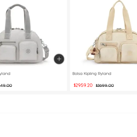
Ryland
Bolsa Kipling Ryland
$
2959
.
20
549
.
00
$
3699
.
00