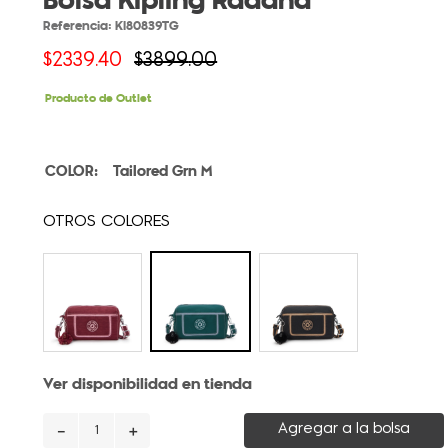
Bolsa Kipling Radana
Referencia
:
KI80839TG
$
2339
.
40
$
3899
.
00
Producto de Outlet
Tailored Grn M
Ver disponibilidad en tienda
－
＋
Agregar a la bolsa