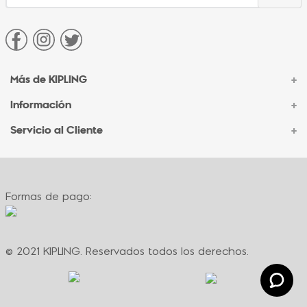
Más de KIPLING
+
Información
+
Acerca de Kipling
Sucursales
Servicio al Cliente
+
Contacto Corporativo
Autenticidad Kipling
Ventas por Teléfono
Contacto
Preguntas Frecuentes
Envíos
Facturación
Formas de pago:
Formas de pago
Políticas de cambio
Términos y condiciones
Términos y condiciones de promociones
© 2021 KIPLING. Reservados todos los derechos.
Política de privacidad