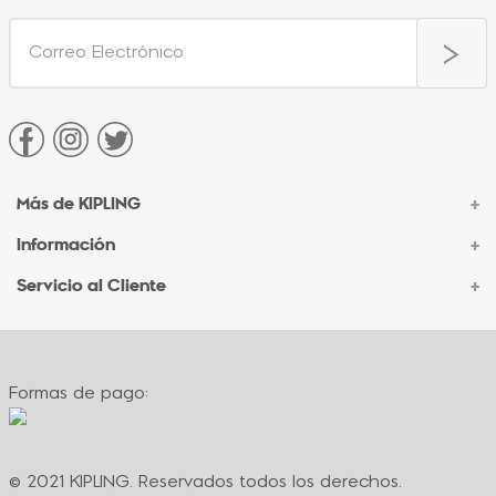
Más de KIPLING
+
Información
+
Acerca de Kipling
Sucursales
Servicio al Cliente
+
Contacto Corporativo
Autenticidad Kipling
Ventas por Teléfono
Contacto
Preguntas Frecuentes
Envíos
Facturación
Formas de pago:
Formas de pago
Políticas de cambio
Términos y condiciones
Términos y condiciones de promociones
© 2021 KIPLING. Reservados todos los derechos.