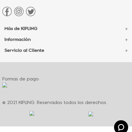
Más de KIPLING
+
Información
+
Acerca de Kipling
Sucursales
Servicio al Cliente
+
Contacto Corporativo
Autenticidad Kipling
Ventas por Teléfono
Contacto
Preguntas Frecuentes
Envíos
Facturación
Formas de pago:
Formas de pago
Políticas de cambio
Términos y condiciones
Términos y condiciones de promociones
© 2021 KIPLING. Reservados todos los derechos.
Política de privacidad