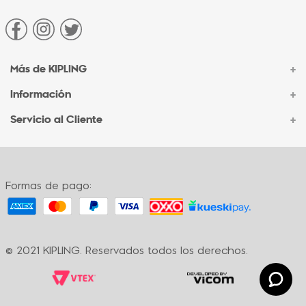
Más de KIPLING
+
Información
+
Acerca de Kipling
Sucursales
Servicio al Cliente
+
Contacto Corporativo
Autenticidad Kipling
Ventas por Teléfono
Contacto
Preguntas Frecuentes
Envíos
Facturación
Formas de pago:
Formas de pago
Políticas de cambio
Términos y condiciones
Términos y condiciones de promociones
© 2021 KIPLING. Reservados todos los derechos.
Política de privacidad