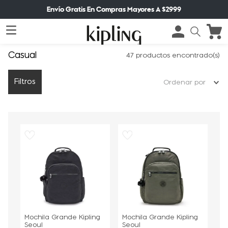
Envío Gratis En Compras Mayores A $2999
Casual
47
productos
Filtros
Ordenar por
Mochila Grande Kipling
Mochila Grande Kipling
Seoul
Seoul