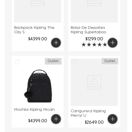
Backpack Kipling The
Bolsa De Deportes
City S
Kipling Supertaboo
$
4399
.
00
$
1299
.
00
★
★
★
★
★
Outlet
Outlet
Mochila Kipling Micah
Cangurera Kipling
Merryl U
$
4399
.
00
$
2649
.
00