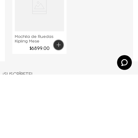
Mochila de Ruedas
Kipling Mese
$
6899
.
00
¡SUSCRÍBETE!
Regístrate en nuestro newsletter y sé el primero en
enterarte de nuestros lanzamientos y promociones