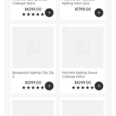
College Extra
Kipling New Zea
$
4299
.
00
$
7799
.
00
★
★
★
★
★
Backpack Kipling City Zip
Mochila Kipling Seoul
S
College Extra
$
3399
.
00
$
4299
.
00
★
★
★
★
★
★
★
★
★
★