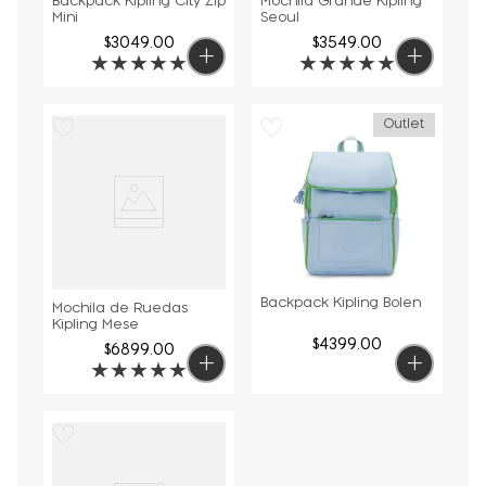
Backpack Kipling City Zip
Mochila Grande Kipling
Mini
Seoul
$
3049
.
00
$
3549
.
00
★
★
★
★
★
★
★
★
★
★
Outlet
Backpack Kipling Bolen
Mochila de Ruedas
Kipling Mese
$
4399
.
00
$
6899
.
00
★
★
★
★
★