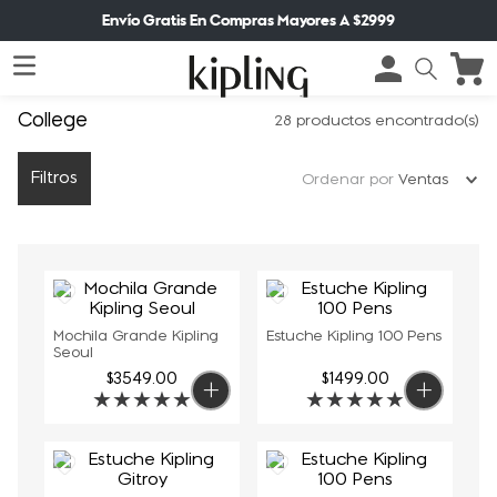
Envío Gratis En Compras Mayores A $2999
College
28
productos
Filtros
Ordenar por
Ventas
Mochila Grande Kipling
Estuche Kipling 100 Pens
Seoul
$
3549
.
00
$
1499
.
00
★
★
★
★
★
★
★
★
★
★