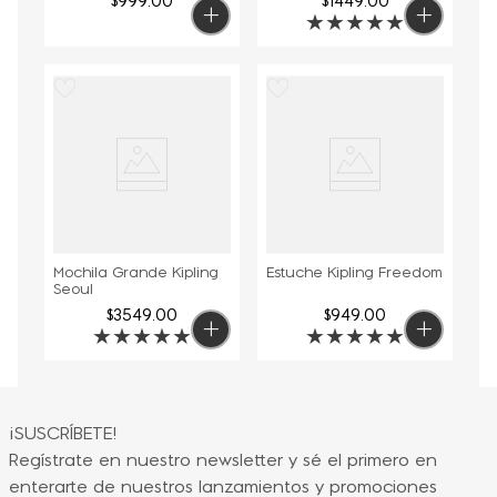
$
999
.
00
$
1449
.
00
★
★
★
★
★
Mochila Grande Kipling
Estuche Kipling Freedom
Seoul
$
3549
.
00
$
949
.
00
★
★
★
★
★
★
★
★
★
★
¡SUSCRÍBETE!
Regístrate en nuestro newsletter y sé el primero en
enterarte de nuestros lanzamientos y promociones