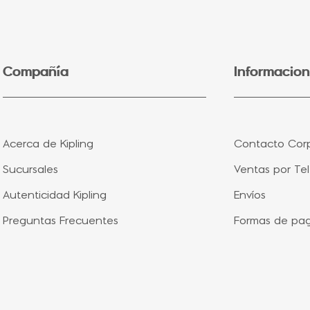
5
.
lonchera
6
.
bolsa
7
.
minions
Compañía
Informacion
8
.
fairy flower
9
.
aqua life
10
.
vip purple
Acerca de Kipling
Contacto Corp
Sucursales
Ventas por Te
Autenticidad Kipling
Envíos
Preguntas Frecuentes
Formas de pa