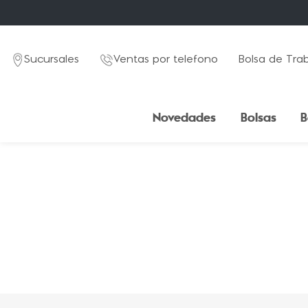
Sucursales
Ventas por telefono
Bolsa de Tra
Novedades
Bolsas
B
TÉRMINOS MÁS BUSCADOS
1
.
mochila
2
.
estuche
3
.
lapicera
4
.
seoul